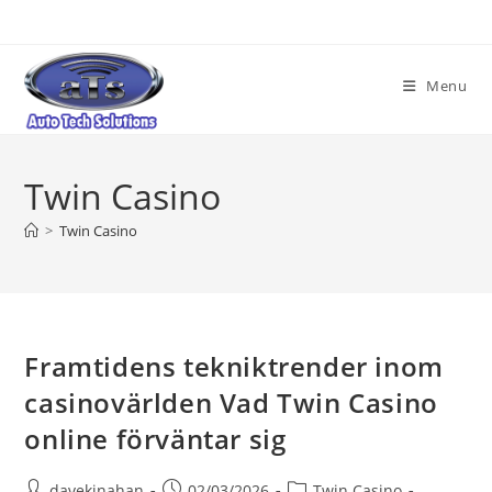
Skip
to
content
Menu
Twin Casino
>
Twin Casino
Framtidens tekniktrender inom
casinovärlden Vad Twin Casino
online förväntar sig
Post
Post
Post
davekinahan
02/03/2026
Twin Casino