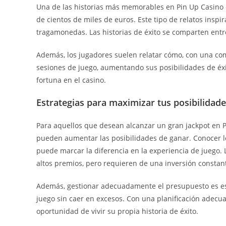
Una de las historias más memorables en Pin Up Casino e
de cientos de miles de euros. Este tipo de relatos insp
tragamonedas. Las historias de éxito se comparten en
Además, los jugadores suelen relatar cómo, con una com
sesiones de juego, aumentando sus posibilidades de éxit
fortuna en el casino.
Estrategias para maximizar tus posibilidad
Para aquellos que desean alcanzar un gran jackpot en 
pueden aumentar las posibilidades de ganar. Conocer los
puede marcar la diferencia en la experiencia de juego. 
altos premios, pero requieren de una inversión constan
Además, gestionar adecuadamente el presupuesto es esen
juego sin caer en excesos. Con una planificación adecu
oportunidad de vivir su propia historia de éxito.