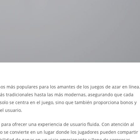
os más populares para los amantes de los juegos de azar en línea
ás tradicionales hasta las más modernas, asegurando que cada
solo se centra en el juego, sino que también proporciona bonos y
el usuario.
 para ofrecer una experiencia de usuario fluida. Con atención al
no se convierte en un lugar donde los jugadores pueden compartir
ibilidad de ganar en un viaje emocionante y lleno de sorpresas.