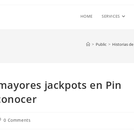
HOME
SERVICES
>
Public
>
Historias de
 mayores jackpots en Pin
conocer
ost
0 Comments
omments: