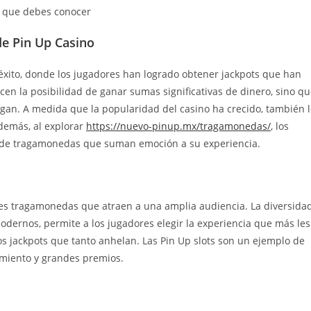
no que debes conocer
de Pin Up Casino
e éxito, donde los jugadores han logrado obtener jackpots que han
en la posibilidad de ganar sumas significativas de dinero, sino q
an. A medida que la popularidad del casino ha crecido, también l
demás, al explorar
https://nuevo-pinup.mx/tragamonedas/
, los
 de tragamonedas que suman emoción a su experiencia.
es tragamonedas que atraen a una amplia audiencia. La diversida
modernos, permite a los jugadores elegir la experiencia que más les
os jackpots que tanto anhelan. Las Pin Up slots son un ejemplo de
imiento y grandes premios.