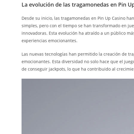
La evolución de las tragamonedas en Pin U
Desde su inicio, las tragamonedas en Pin Up Casino ha
simples, pero con el tiempo se han transformado en jue
innovadoras. Esta evolución ha atraído a un público m
experiencias emocionantes.
Las nuevas tecnologías han permitido la creación de tr
emocionantes. Esta diversidad no solo hace que el jueg
de conseguir jackpots, lo que ha contribuido al crecimie