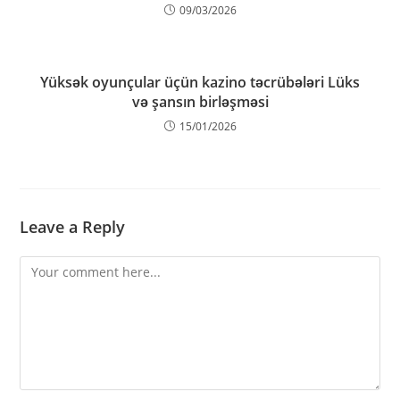
09/03/2026
Yüksək oyunçular üçün kazino təcrübələri Lüks
və şansın birləşməsi
15/01/2026
Leave a Reply
Comment