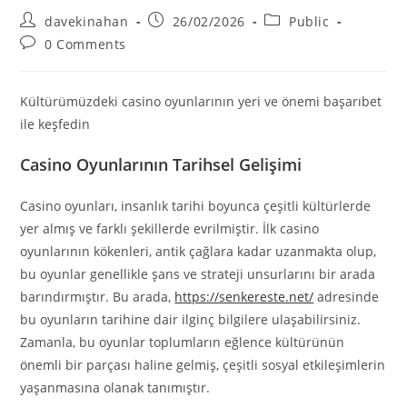
Post
Post
Post
davekinahan
26/02/2026
Public
author:
published:
category:
Post
0 Comments
comments:
Kültürümüzdeki casino oyunlarının yeri ve önemi başarıbet
ile keşfedin
Casino Oyunlarının Tarihsel Gelişimi
Casino oyunları, insanlık tarihi boyunca çeşitli kültürlerde
yer almış ve farklı şekillerde evrilmiştir. İlk casino
oyunlarının kökenleri, antik çağlara kadar uzanmakta olup,
bu oyunlar genellikle şans ve strateji unsurlarını bir arada
barındırmıştır. Bu arada,
https://senkereste.net/
adresinde
bu oyunların tarihine dair ilginç bilgilere ulaşabilirsiniz.
Zamanla, bu oyunlar toplumların eğlence kültürünün
önemli bir parçası haline gelmiş, çeşitli sosyal etkileşimlerin
yaşanmasına olanak tanımıştır.