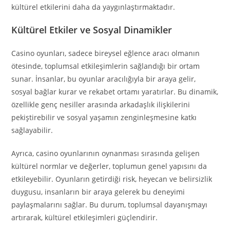
kültürel etkilerini daha da yaygınlaştırmaktadır.
Kültürel Etkiler ve Sosyal Dinamikler
Casino oyunları, sadece bireysel eğlence aracı olmanın
ötesinde, toplumsal etkileşimlerin sağlandığı bir ortam
sunar. İnsanlar, bu oyunlar aracılığıyla bir araya gelir,
sosyal bağlar kurar ve rekabet ortamı yaratırlar. Bu dinamik,
özellikle genç nesiller arasında arkadaşlık ilişkilerini
pekiştirebilir ve sosyal yaşamın zenginleşmesine katkı
sağlayabilir.
Ayrıca, casino oyunlarının oynanması sırasında gelişen
kültürel normlar ve değerler, toplumun genel yapısını da
etkileyebilir. Oyunların getirdiği risk, heyecan ve belirsizlik
duygusu, insanların bir araya gelerek bu deneyimi
paylaşmalarını sağlar. Bu durum, toplumsal dayanışmayı
artırarak, kültürel etkileşimleri güçlendirir.