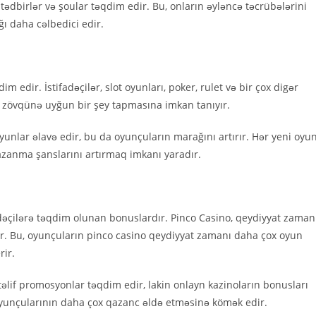
ı tədbirlər və şoular təqdim edir. Bu, onların əyləncə təcrübələrini
ı daha cəlbedici edir.
m edir. İstifadəçilər, slot oyunları, poker, rulet və bir çox digər
sin zövqünə uyğun bir şey tapmasına imkan tanıyır.
nlar əlavə edir, bu da oyunçuların marağını artırır. Hər yeni oyun
qazanma şanslarını artırmaq imkanı yaradır.
fadəçilərə təqdim olunan bonuslardır. Pinco Casino, qeydiyyat zaman
dir. Bu, oyunçuların pinco casino qeydiyyat zamanı daha çox oyun
ir.
lif promosyonlar təqdim edir, lakin onlayn kazinoların bonusları
 oyunçularının daha çox qazanc əldə etməsinə kömək edir.