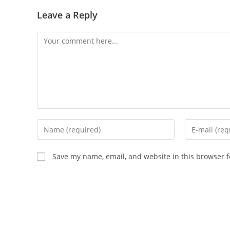
Leave a Reply
Comment
Enter
Enter
your
your
name
email
Save my name, email, and website in this browser f
or
address
username
to
to
comment
comment