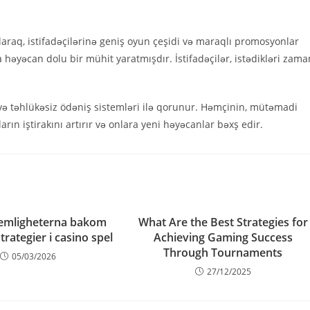
araq, istifadəçilərinə geniş oyun çeşidi və maraqlı promosyonlar
a həyəcan dolu bir mühit yaratmışdır. İstifadəçilər, istədikləri zama
i və təhlükəsiz ödəniş sistemləri ilə qorunur. Həmçinin, mütəmadi
arın iştirakını artırır və onlara yeni həyəcanlar bəxş edir.
hemligheterna bakom
What Are the Best Strategies for
rategier i casino spel
Achieving Gaming Success
Through Tournaments
05/03/2026
27/12/2025