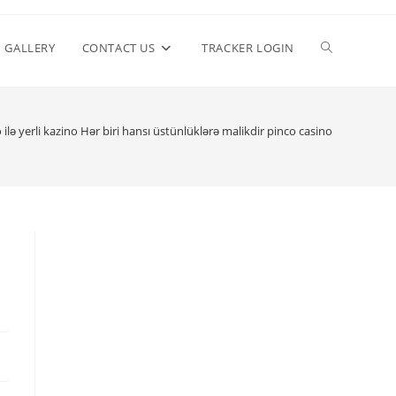
Toggle
GALLERY
CONTACT US
TRACKER LOGIN
website
ilə yerli kazino Hər biri hansı üstünlüklərə malikdir pinco casino
search