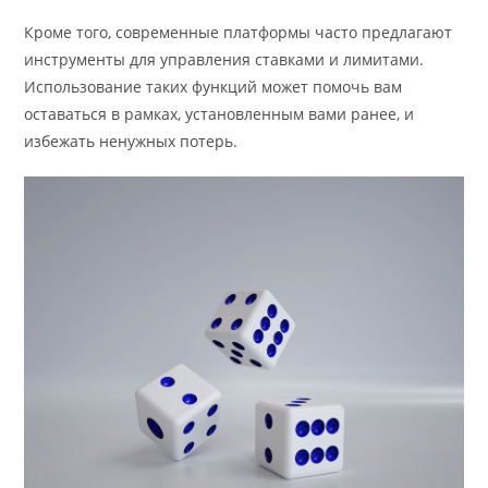
Кроме того, современные платформы часто предлагают
инструменты для управления ставками и лимитами.
Использование таких функций может помочь вам
оставаться в рамках, установленным вами ранее, и
избежать ненужных потерь.