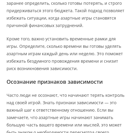
заранее определить, сколько готовы потерять, и строго
придерживаться этого бюджета. Такой подход позволяет
избежать ситуации, когда азартные игры становятся
причиной финансовых затруднений.
Кроме того, важно установить временные рамки для
игры. Определите, сколько времени вы готовы уделять
азартным играм каждый день или неделю. Это поможет
избежать бездумного провождения времени и снизит
риск возникновения зависимости.
Осознание признаков зависимости
Часто люди не осознают, что начинают терять контроль
над своей игрой. Знать признаки зависимости — это
важный шаг к ответственному отношению. Если вы
замечаете, что азартные игры начинают занимать
большую часть вашего времени или мыслей, это может
быть знаком о необходимости пересмотра своего