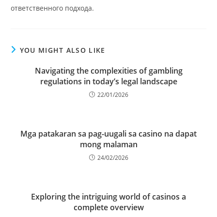
ответственного подхода.
YOU MIGHT ALSO LIKE
Navigating the complexities of gambling
regulations in today’s legal landscape
22/01/2026
Mga patakaran sa pag-uugali sa casino na dapat
mong malaman
24/02/2026
Exploring the intriguing world of casinos a
complete overview