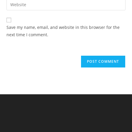
Enter
to
address
your
comment
to
website
comment
URL
Save my name, email, and website in this browser for the
(optional)
next time I comment.