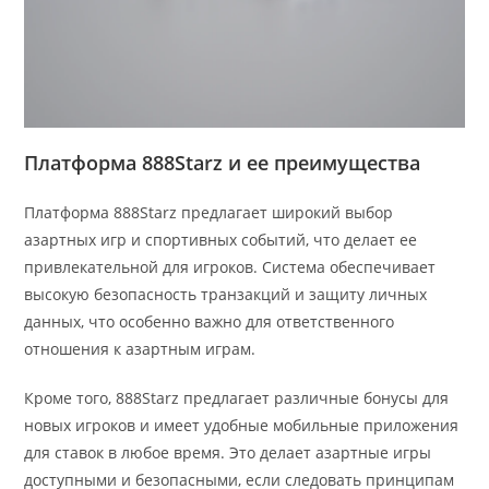
Платформа 888Starz и ее преимущества
Платформа 888Starz предлагает широкий выбор
азартных игр и спортивных событий, что делает ее
привлекательной для игроков. Система обеспечивает
высокую безопасность транзакций и защиту личных
данных, что особенно важно для ответственного
отношения к азартным играм.
Кроме того, 888Starz предлагает различные бонусы для
новых игроков и имеет удобные мобильные приложения
для ставок в любое время. Это делает азартные игры
доступными и безопасными, если следовать принципам