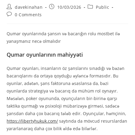
Post
Post
Post
davekinahan
10/03/2026
Public
author:
published:
category:
Post
0 Comments
comments:
Qumar oyunlarında şansın və bacarığın rolu mostbet ilə
yanaşmanız necə olmalıdır
Qumar oyunlarının mahiyyəti
Qumar oyunları, insanların öz şanslarını sınadığı və bəzən
bacarıqlarını da ortaya qoyduğu əyləncə formasıdır. Bu
oyunlar, adətən, şans faktoruna əsaslansa da, bəzi
oyunlarda strategiya və bacarıq da mühüm rol oynayır.
Məsələn, poker oyununda, oyunçuların bir-birinə qarşı
taktika qurmağı və psixoloji mübarizəyə girməsi, sadəcə
şansdan daha çox bacarıq tələb edir. Oyunçular, həmçinin,
https://libertyhukuk.com/
saytında da mövcud resurslardan
yararlanaraq daha çox bilik əldə edə bilərlər.