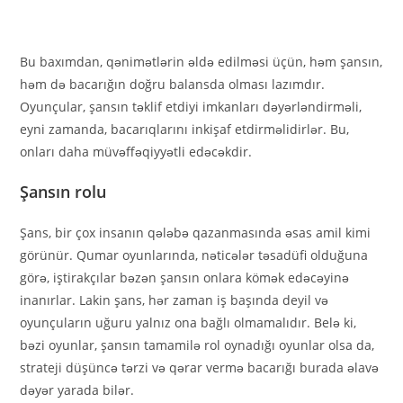
Bu baxımdan, qənimətlərin əldə edilməsi üçün, həm şansın,
həm də bacarığın doğru balansda olması lazımdır.
Oyunçular, şansın təklif etdiyi imkanları dəyərləndirməli,
eyni zamanda, bacarıqlarını inkişaf etdirməlidirlər. Bu,
onları daha müvəffəqiyyətli edəcəkdir.
Şansın rolu
Şans, bir çox insanın qələbə qazanmasında əsas amil kimi
görünür. Qumar oyunlarında, nəticələr təsadüfi olduğuna
görə, iştirakçılar bəzən şansın onlara kömək edəcəyinə
inanırlar. Lakin şans, hər zaman iş başında deyil və
oyunçuların uğuru yalnız ona bağlı olmamalıdır. Belə ki,
bəzi oyunlar, şansın tamamilə rol oynadığı oyunlar olsa da,
strateji düşüncə tərzi və qərar vermə bacarığı burada əlavə
dəyər yarada bilər.