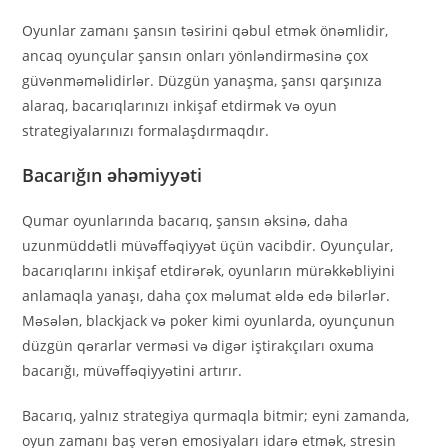
Oyunlar zamanı şansın təsirini qəbul etmək önəmlidir,
ancaq oyunçular şansın onları yönləndirməsinə çox
güvənməməlidirlər. Düzgün yanaşma, şansı qarşınıza
alaraq, bacarıqlarınızı inkişaf etdirmək və oyun
strategiyalarınızı formalaşdırmaqdır.
Bacarığın əhəmiyyəti
Qumar oyunlarında bacarıq, şansın əksinə, daha
uzunmüddətli müvəffəqiyyət üçün vacibdir. Oyunçular,
bacarıqlarını inkişaf etdirərək, oyunların mürəkkəbliyini
anlamaqla yanaşı, daha çox məlumat əldə edə bilərlər.
Məsələn, blackjack və poker kimi oyunlarda, oyunçunun
düzgün qərarlar verməsi və digər iştirakçıları oxuma
bacarığı, müvəffəqiyyətini artırır.
Bacarıq, yalnız strategiya qurmaqla bitmir; eyni zamanda,
oyun zamanı baş verən emosiyaları idarə etmək, stresin