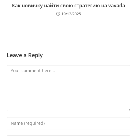
Как новичку найти свою стратегию на vavada
19/12/2025
Leave a Reply
Comment
Enter
your
name