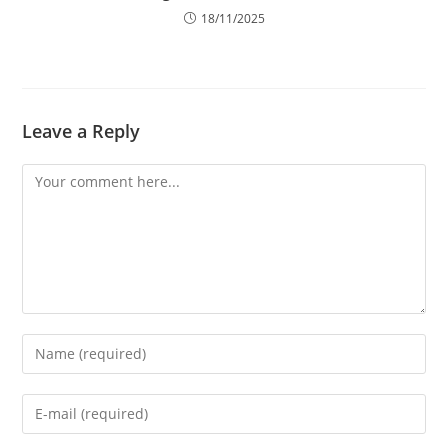
18/11/2025
Leave a Reply
Comment
Enter
your
name
Enter
or
your
username