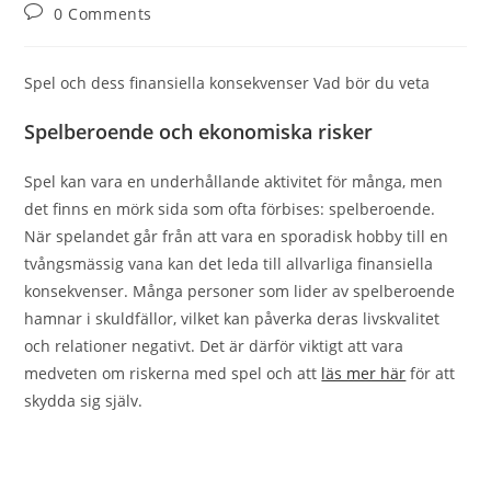
author:
published:
category:
Post
0 Comments
comments:
Spel och dess finansiella konsekvenser Vad bör du veta
Spelberoende och ekonomiska risker
Spel kan vara en underhållande aktivitet för många, men
det finns en mörk sida som ofta förbises: spelberoende.
När spelandet går från att vara en sporadisk hobby till en
tvångsmässig vana kan det leda till allvarliga finansiella
konsekvenser. Många personer som lider av spelberoende
hamnar i skuldfällor, vilket kan påverka deras livskvalitet
och relationer negativt. Det är därför viktigt att vara
medveten om riskerna med spel och att
läs mer här
för att
skydda sig själv.