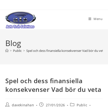
Skip
to
content
Menu
Blog
>
Public
>
Spel och dess finansiella konsekvenser Vad bör du veta
Spel och dess finansiella
konsekvenser Vad bör du veta
Post
Post
Post
davekinahan
27/01/2026
Public