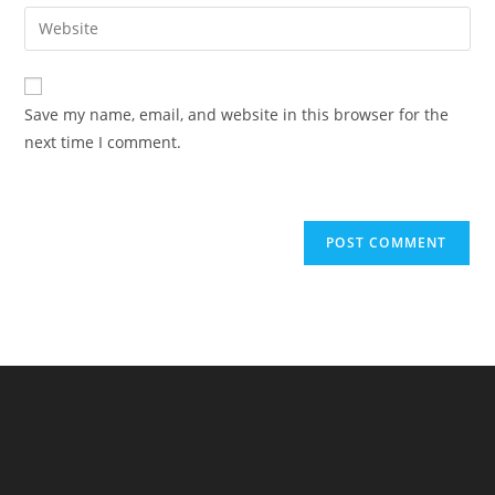
email
Enter
to
address
your
comment
to
website
comment
URL
Save my name, email, and website in this browser for the
(optional)
next time I comment.