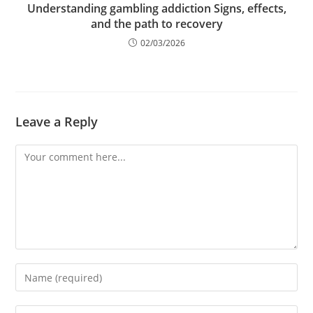
Understanding gambling addiction Signs, effects,
and the path to recovery
02/03/2026
Leave a Reply
Comment
Enter
your
name