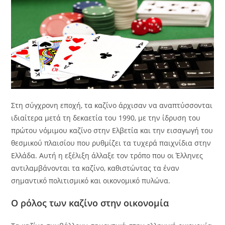
Στη σύγχρονη εποχή, τα καζίνο άρχισαν να αναπτύσσονται
ιδιαίτερα μετά τη δεκαετία του 1990, με την ίδρυση του
πρώτου νόμιμου καζίνο στην Ελβετία και την εισαγωγή του
θεσμικού πλαισίου που ρυθμίζει τα τυχερά παιχνίδια στην
Ελλάδα. Αυτή η εξέλιξη άλλαξε τον τρόπο που οι Έλληνες
αντιλαμβάνονται τα καζίνο, καθιστώντας τα έναν
σημαντικό πολιτισμικό και οικονομικό πυλώνα.
Ο ρόλος των καζίνο στην οικονομία