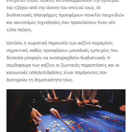
επιτρέπει στους παίκτες να απολαμβάνουν την εμπειρία
του τζόγου από την άνεση του σπιτιού τους. Οι
διαδικτυακές πλατφόρμες προσφέρουν ποικιλία παιχνιδιών
και καινοτόμες τεχνολογίες που προσελκύουν έναν νέο
τύπο παίκτη.
Ωστόσο, η σωματική παρουσία των καζίνο παραμένει
σημαντική, καθώς προσφέρουν μοναδικές εμπειρίες που
δύσκολα μπορούν να αναπαραχθούν διαδικτυακά. Η
ατμόσφαιρα των καζίνο, οι ζωντανές παραστάσεις και οι
κοινωνικές αλληλεπιδράσεις είναι παράγοντες που
διατηρούν τη δημοτικότητα τους.