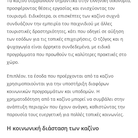
Τα καζίνο συμβάλλουν σημαντικά στην ελληνική οικονομία,
προσφέροντας θέσεις εργασίας και ενισχύοντας τον
τουρισμό. Ειδικότερα, οι επισκέπτες των καζίνο συχνά
συνδυάζουν την εμπειρία του παιχνιδιού με άλλες
τουριστικές δραστηριότητες, κάτι που οδηγεί σε αύξηση
των εσόδων για τις τοπικές επιχειρήσεις. Ο τζόγος και η
ψυχαγωγία είναι άρρηκτα συνδεδεμένα, με ειδικά
προγράμματα που προωθούν τις καλύτερες πρακτικές στο
χώρο.
Επιπλέον, τα έσοδα που προέρχονται από τα καζίνο
χρησιμοποιούνται για την υποστήριξη διαφόρων
κοινωνικών προγραμμάτων και υποδομών. Η
χρηματοδότηση από τα καζίνο μπορεί να συμβάλει στην
ανάπτυξη περιοχών που έχουν ανάγκη, καθιστώντας την
παρουσία τους ευεργετική για πολλές τοπικές κοινωνίες.
Η κοινωνική διάσταση των καζίνο